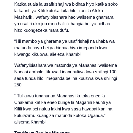
Katika suala la usafirishaji wa bidhaa hiyo katika soko
la kaunti ya Kilifi kutoka taifa hilo jirani la Afrika
Mashariki, wafanyibiashara hao walisema ghamara
ya usafiri uko juu mno hali ilichangia bei ya bidhaa
hizo kuongezeka mara dufu.
“Hii mambo ya gharama ya usafirishaji na uhaba wa
matunda hayo bei ya bidhaa hiyo imepanda kwa
kiwango kikubwa, alieleza Khambi.
Wafanyibiashara wa matunda ya Mananasi walisema
Nanasi ambalo lilikuwa Linanunuliwa kwa shilingi 100
sasa tunda hilo limepanda bei na kuuzwa kwa shilingi
250.
“ Tulikuwa tunanunua Mananasi kutoka eneo la
Chakama katika eneo bunge la Magarini kaunti ya
Kilifi kwa bei nafuu lakini kwa sasa hayapatikani na
kutulazimu kuangiza matunda kutoka Uganda.”,
alisema Khambi.
Taarifa ya Pauline Mwango