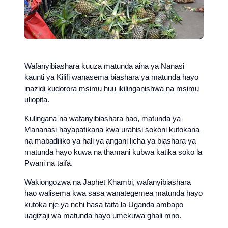
Wafanyibiashara kuuza matunda aina ya Nanasi
kaunti ya Kilifi wanasema biashara ya matunda hayo
inazidi kudorora msimu huu ikilinganishwa na msimu
uliopita.
Kulingana na wafanyibiashara hao, matunda ya
Mananasi hayapatikana kwa urahisi sokoni kutokana
na mabadiliko ya hali ya angani licha ya biashara ya
matunda hayo kuwa na thamani kubwa katika soko la
Pwani na taifa.
Wakiongozwa na Japhet Khambi, wafanyibiashara
hao walisema kwa sasa wanategemea matunda hayo
kutoka nje ya nchi hasa taifa la Uganda ambapo
uagizaji wa matunda hayo umekuwa ghali mno.