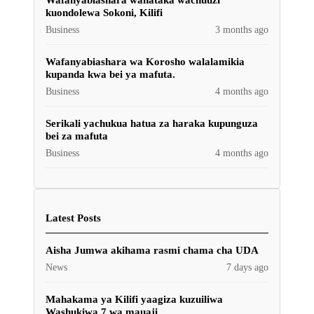
kuondolewa Sokoni, Kilifi
Business
3 months ago
Wafanyabiashara wa Korosho walalamikia
kupanda kwa bei ya mafuta.
Business
4 months ago
Serikali yachukua hatua za haraka kupunguza
bei za mafuta
Business
4 months ago
Latest Posts
Aisha Jumwa akihama rasmi chama cha UDA
News
7 days ago
Mahakama ya Kilifi yaagiza kuzuiliwa
Washukiwa 7 wa mauaji