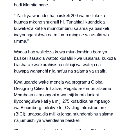
hadi kilomita nane.
“ Zaidi ya waendesha baiskeli 200 wamejitokeza
kuunga mkono shughuli hii. Tunahitaji kuendelea
kuwekeza katika miundombinu salama ya baiskeli
inayounganishwa na mifumo mingine ya usafiri wa
umma,”
Wadau hao walieleza kuwa miundombinu bora ya
baiskeli itasaidia watoto kusafiri kwa usalama, kukuza
biashara kwa kurahisisha ufikiaji wa wateja na
kuwapa wananchi njia nafuu na salama ya usafiri.
Kwa upande wake meneja wa programu Global
Designing Cities Initiative, Regatu Solomon alisema
Mombasa ni miongoni mwa miji kumi duniani
iliyochaguliwa kati ya miji 275 kufaidika na mpango
wa Bloomberg Initiative for Cycling Infrastructure
(BICI), unaosaidia miji kujenga miundombinu salama
na jumuishi ya waendesha baiskeli.