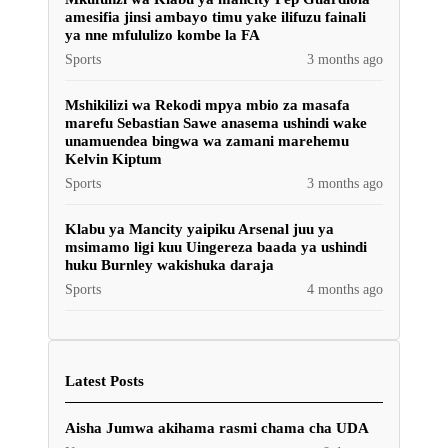
amesifia jinsi ambayo timu yake ilifuzu fainali
ya nne mfululizo kombe la FA
Sports
3 months ago
Mshikilizi wa Rekodi mpya mbio za masafa
marefu Sebastian Sawe anasema ushindi wake
unamuendea bingwa wa zamani marehemu
Kelvin Kiptum
Sports
3 months ago
Klabu ya Mancity yaipiku Arsenal juu ya
msimamo ligi kuu Uingereza baada ya ushindi
huku Burnley wakishuka daraja
Sports
4 months ago
Latest Posts
Aisha Jumwa akihama rasmi chama cha UDA