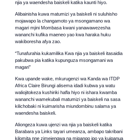
njia ya waendesha baiskeli katika kaunti hiyo.
Alibainisha kuwa matumizi ya baiskeli ni suluhisho
mojawapo la changamoto ya msongamano wa
magari mjini Mombasa kwani yanawawezesha
wananchi kufika maeneo yao kwa haraka huku
wakiboresha afya zao.
“Tunafurahia kukamilika Kwa njia ya baiskeli itasaidia
pakubwa pia katika kupunguza msongamani wa
magari”
Kwa upande wake, mkurugenzi wa Kanda wa ITDP
Africa Claire Birungi alisema idadi kubwa ya watu
waliojitokeza kushiriki hafla hiyo ni ishara kwamba
wananchi wamekubali matumizi ya baiskeli na sasa
kilichobaki ni kuimarisha miundombinu salama ya
waendesha baiskeli.
Aliongeza kuwa ujenzi wa njia ya baiskeli katika
Barabara ya Links tayari umeanza, ambapo takribani
kilomita nne zimejengwa na mipango ipo ya kuipanua