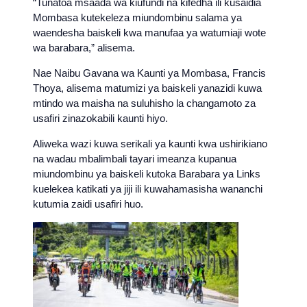
“Tunatoa msaada wa kiufundi na kifedha ili kusaidia
Mombasa kutekeleza miundombinu salama ya
waendesha baiskeli kwa manufaa ya watumiaji wote
wa barabara,” alisema.
Nae Naibu Gavana wa Kaunti ya Mombasa, Francis
Thoya, alisema matumizi ya baiskeli yanazidi kuwa
mtindo wa maisha na suluhisho la changamoto za
usafiri zinazokabili kaunti hiyo.
Aliweka wazi kuwa serikali ya kaunti kwa ushirikiano
na wadau mbalimbali tayari imeanza kupanua
miundombinu ya baiskeli kutoka Barabara ya Links
kuelekea katikati ya jiji ili kuwahamasisha wananchi
kutumia zaidi usafiri huo.