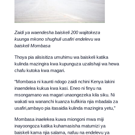
Zaidi ya waendesha baiskeli 200 wajitokeza
kuunga mkono shughuli usafiri endelevu wa
baiskeli Mombasa
Thoya pia alisisitiza umuhimu wa baiskeli katika
kulinda mazingira kwa kupunguza uzalishaji wa hewa
chafu kutoka kwa magari.
“Mombasa ni kaunti ndogo zaidi nchini Kenya lakini
inaendelea kukua kwa kasi. Eneo ni finyu na
msongamano wa magari unaongezeka kila siku. Ni
wakati wa wananchi kuanza kufikiria njia mbadala za
usafiri,ambayo pia itasaidia kulinda mazingira yetu,”
Mombasa inaelekea kuwa miongoni mwa miji
inayoongoza katika kuhamasisha matumizi ya
baiskeli kama njia salama, nafuu na endelevu ya