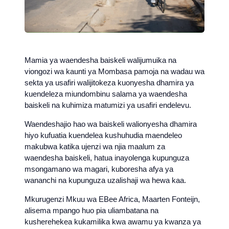
Mamia ya waendesha baiskeli walijumuika na
viongozi wa kaunti ya Mombasa pamoja na wadau wa
sekta ya usafiri walijitokeza kuonyesha dhamira ya
kuendeleza miundombinu salama ya waendesha
baiskeli na kuhimiza matumizi ya usafiri endelevu.
Waendeshajio hao wa baiskeli walionyesha dhamira
hiyo kufuatia kuendelea kushuhudia maendeleo
makubwa katika ujenzi wa njia maalum za
waendesha baiskeli, hatua inayolenga kupunguza
msongamano wa magari, kuboresha afya ya
wananchi na kupunguza uzalishaji wa hewa kaa.
Mkurugenzi Mkuu wa EBee Africa, Maarten Fonteijn,
alisema mpango huo pia uliambatana na
kusherehekea kukamilika kwa awamu ya kwanza ya