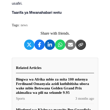
usafiri.
Taarifa ya Mwanahabari wetu
Tags:
news
Share with friends.
Related Articles
Bingwa wa Afrika mbio za mita 100 mkenya
Ferdinand Omanyala azidi kuthibitisha ubora
wake mbio Botswana Golden Grand Prix
akimaliza wa pili na sekunde 9.95
Sports
3 months ago
Mkufunzi wa Klabu ya mancity Pep Guardiola