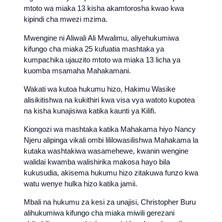
mtoto wa miaka 13 kisha akamtorosha kwao kwa
kipindi cha mwezi mzima.
Mwengine ni Aliwali Ali Mwalimu, aliyehukumiwa
kifungo cha miaka 25 kufuatia mashtaka ya
kumpachika ujauzito mtoto wa miaka 13 licha ya
kuomba msamaha Mahakamani.
Wakati wa kutoa hukumu hizo, Hakimu Wasike
alisikitishwa na kukithiri kwa visa vya watoto kupotea
na kisha kunajisiwa katika kaunti ya Kilifi.
Kiongozi wa mashtaka katika Mahakama hiyo Nancy
Njeru alipinga vikali ombi lililowasilishwa Mahakama la
kutaka washtakiwa wasamehewe, kwanin wengine
walidai kwamba walishirika makosa hayo bila
kukusudia, akisema hukumu hizo zitakuwa funzo kwa
watu wenye hulka hizo katika jamii.
Mbali na hukumu za kesi za unajisi, Christopher Buru
alihukumiwa kifungo cha miaka miwili gerezani