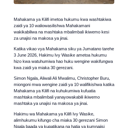
Mahakama ya Kilifi imetoa hukumu kwa washtakiwa
zaidi ya 10 waliowasilishwa Mahakamani
wakikabiliwa na mashtaka mbalimbali ikiwemo kesi
za unajisi na makosa ya jinai.
Katika vikao vya Mahakama siku ya Jumatano tarehe
3 June 2026, Hakimu Ivy Wasike ametoa hukumu
hizo kwa watuhumiwa hao huku wengine wakifungwa
kwa zaidi ya miaka 30 gerezani.
Simon Ngala, Aliwali Ali Mwalimu, Christopher Buru,
miongoni mwa wengine zaidi ya 10 walifikishwa katika
Mahakama ya Kilifi na kuhukumiwa kufuatia
mashtaka mbalimbali yanayowakabili ikiwemo
mashtaka ya unajisi na makosa ya jinai.
Hakimu wa Mahakama ya Kilifi Ivy Wasike,
alimhukumu kifungo cha miaka 30 gerezani Simon
Ngala baada ya kupatikana na hatia ya kumnajisi